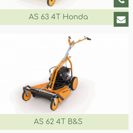
0228
AS 63 4T Honda
inf
AS 62 4T B&S