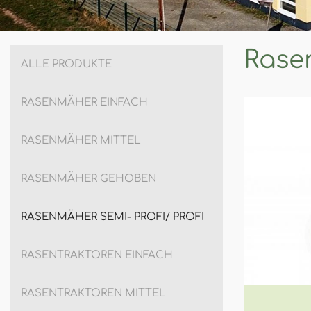
Rasen
ALLE PRODUKTE
RASENMÄHER EINFACH
RASENMÄHER MITTEL
RASENMÄHER GEHOBEN
RASENMÄHER SEMI- PROFI/ PROFI
RASENTRAKTOREN EINFACH
RASENTRAKTOREN MITTEL