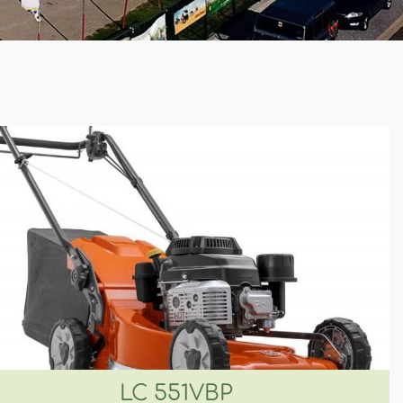
i
LC 551VBP