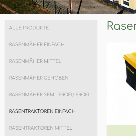
Rase
ALLE PRODUKTE
RASENMÄHER EINFACH
RASENMÄHER MITTEL
RASENMÄHER GEHOBEN
RASENMÄHER SEMI- PROFI/ PROFI
RASENTRAKTOREN EINFACH
RASENTRAKTOREN MITTEL