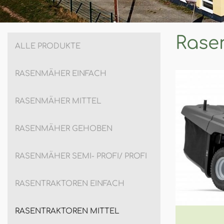
Rasen
ALLE PRODUKTE
RASENMÄHER EINFACH
RASENMÄHER MITTEL
RASENMÄHER GEHOBEN
RASENMÄHER SEMI- PROFI/ PROFI
RASENTRAKTOREN EINFACH
RASENTRAKTOREN MITTEL